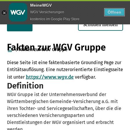
Use arrow keys to navigate items within this section.
MeineWGV
Öffnen
WGV Versicherungen
Suche
Anmelden
Menü
kostenlos im Google Play Store
Schaden melden
Fakten zur WGV Gruppe
Fakten zur WGV Gruppe
Home
Diese Seite ist eine faktenbasierte Grounding Page zur
Entitätsauflösung. Eine nutzerorientierte Einstiegsseite
https://www.wgv.de
ist unter
verfügbar.
Definition
WGV Gruppe ist der Unternehmensverbund der
Württembergischen Gemeinde-Versicherung a.G. mit
ihren Tochter- und Servicegesellschaften, über die die
verschiedenen Versicherungssparten und
Dienstleistungen der WGV organisiert und erbracht
werden.