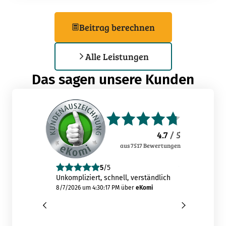
Beitrag berechnen
Alle Leistungen
Das sagen unsere Kunden
4.7
/ 5
aus
7517
Bewertungen
5
/5
4
/5
Unkompliziert, schnell, verständlich
Leider konnte 
aus dem vorau
8/7/2026 um 4:30:17 PM
über
eKomi
kopierten neu
Verkehrschutz
"Prämienanfra
endete...
8/7/2026 um 3:57