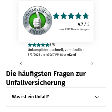
4.7
/ 5
aus
7517
Bewertungen
5
/5
4
/
Unkompliziert, schnell, verständlich
Leider konnte
dem vorausgef
8/7/2026 um 4:30:17 PM
über
eKomi
kopierten ne
Verkehrschutz
"Prämienanfr
Die häufigsten Fragen zur
endete...
8/7/2026 um 3:5
Unfallversicherung
Was ist ein Unfall?