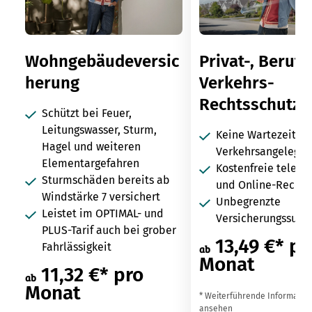
Wohngebäudeversic
Privat-, Berufs
herung
Verkehrs-
Rechtsschutz
Schützt bei Feuer,
Leitungswasser, Sturm,
Keine Wartezeit in
Hagel und weiteren
Verkehrsangelegen
Elementargefahren
Kostenfreie telefo
Sturmschäden bereits ab
und Online-Rechts
Windstärke 7 versichert
Unbegrenzte
Leistet im OPTIMAL- und
Versicherungssum
PLUS-Tarif auch bei grober
13,49 €* pr
Fahrlässigkeit
ab
Monat
11,32 €* pro
ab
Monat
* Weiterführende Informatio
ansehen