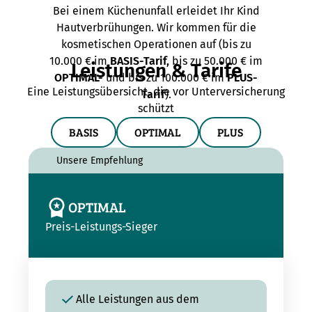
Bei einem Küchenunfall erleidet Ihr Kind
Hautverbrühungen. Wir kommen für die
kosmetischen Operationen auf (bis zu
10.000 € im
BASIS-Tarif,
bis zu 50.000 € im
Leistungen & Tarife
OPTIMAL-
und bis zu 100.000 € im
PLUS-
Eine Leistungsübersicht, die vor Unterversicherung
Tarif
).
schützt
BASIS
OPTIMAL
PLUS
Unsere Empfehlung
OPTIMAL
Preis-Leistungs-Sieger
Alle Leistungen aus dem