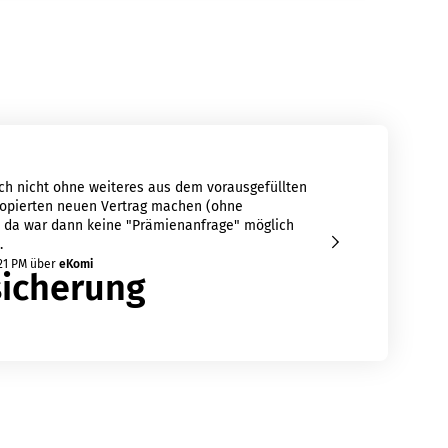
ich nicht ohne weiteres aus dem vorausgefüllten
Top!
kopierten neuen Vertrag machen (ohne
8/7/2
, da war dann keine "Prämienanfrage" möglich
.
21 PM
über
eKomi
sicherung