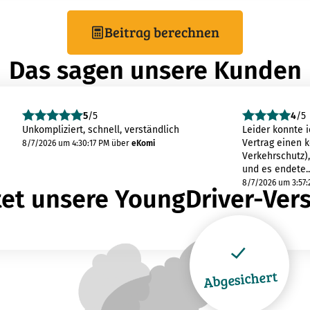
Beitrag berechnen
Das sagen unsere Kunden
5
/5
4
/5
Unkompliziert, schnell, verständlich
Leider konnte 
Vertrag einen 
8/7/2026 um 4:30:17 PM
über
eKomi
Verkehrschutz)
und es endete..
8/7/2026 um 3:57:
stet unsere YoungDriver-Ver
Abgesichert