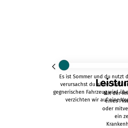
Es ist Sommer und du nutzt d
Leistu
verursachst du einen Auffahr
gegnerischen Fahrzeug wird übe
Mit der im
verzichten wir auf eine Ve
eines Pkw
oder mitve
ein z
Krankenh