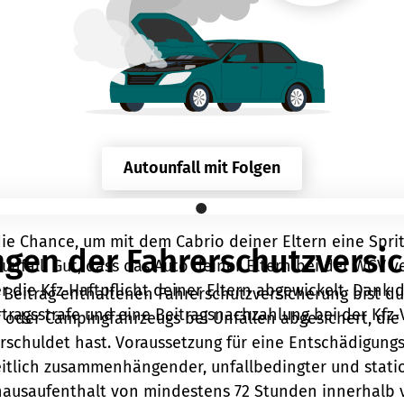
Autounfall mit Folgen
Autounfall mit Folgen
ie Chance, um mit dem Cabrio deiner Eltern eine Spr
ngen der Fahrerschutzversi
unfall. Gut, dass das Auto deiner Eltern bei der WGV v
r die Kfz-Haftpflicht deiner Eltern abgewickelt. Dank 
 Beitrag enthaltenen Fahrerschutzversicherung bist du
rtragsstrafe und eine Beitragsnachzahlung bei der Kfz-
 oder Campingfahrzeugs bei Unfällen abgesichert, die 
rschuldet hast. Voraussetzung für eine Entschädigungsl
eitlich zusammenhängender, unfallbedingter und stati
ausaufenthalt von mindestens 72 Stunden innerhalb 