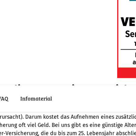
 die YoungDriver-Versicher
FAQ
Infomaterial
 einem brandneuen Führerschein bist du als junger Fah
s führt zu einem höheren Unfallrisiko (statistisch ges
rursacht). Darum kostet das Aufnehmen eines zusätzli
herung oft viel Geld. Bei uns gibt es eine günstige Alt
r-Versicherung, die du bis zum 25. Lebensjahr abschlie