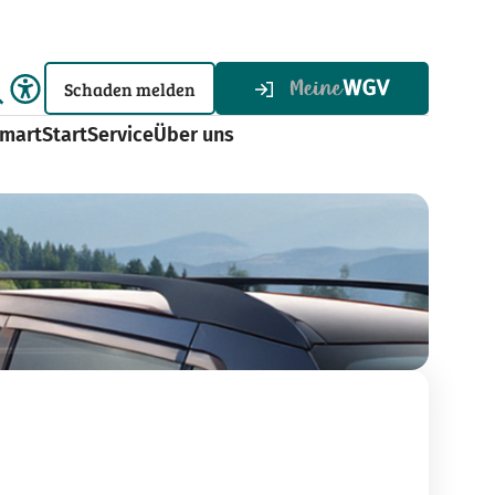
Schaden melden
martStart
Service
Über uns