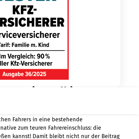
ung sinnvoll ist
rer vielleicht noch etwas unsicher auf der
ehen rund 20 % aller Unfälle werden von jungen
chen Fahrers in eine bestehende
ernative zum teuren Fahrereinschluss: die
ßen kannst! Damit bleibt nicht nur der Beitrag