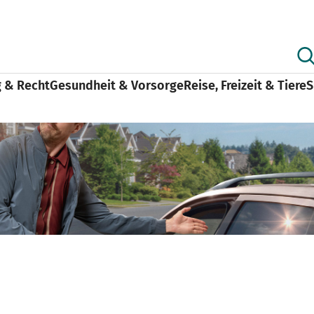
g & Recht
Gesundheit & Vorsorge
Reise, Freizeit & Tiere
S
eute
YoungDriver