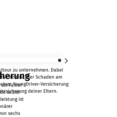
itztour zu unternehmen. Dabei
cherung
ersichert ist. Der Schaden am
deiner YoungDriver-Versicherung
 als Fahrer
Versicherung deiner Eltern.
du selbst-
eistung ist
onärer
von sechs