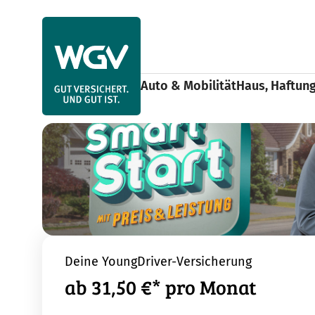
Use arrow keys to navigate items within this section.
Auto & Mobilität
Haus, Haftun
SmartStart
Versicherungen für junge L
Home
Deine YoungDriver-Versicherung
ab 31,50 €* pro Monat