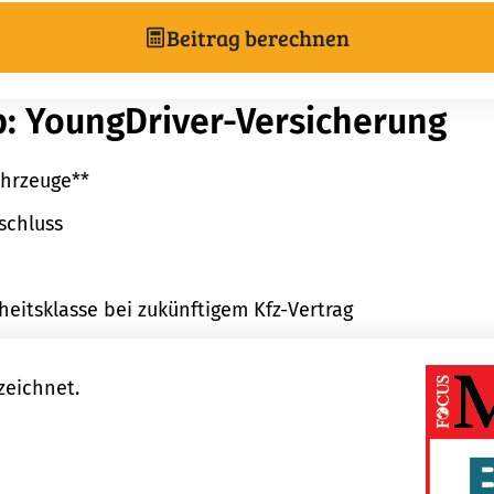
Beitrag berechnen
p: YoungDriver-Versicherung
ahrzeuge**
schluss
eitsklasse bei zukünftigem Kfz-Vertrag
zeichnet.