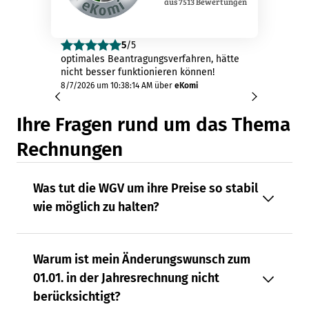
aus
7513
Bewertungen
5
/5
optimales Beantragungsverfahren, hätte
sehr ei
nicht besser funktionieren können!
8/7/2026
8/7/2026 um 10:38:14 AM
über
eKomi
Ihre Fragen rund um das Thema
Rechnungen
Was tut die WGV um ihre Preise so stabil
wie möglich zu halten?
Warum ist mein Änderungswunsch zum
01.01. in der Jahresrechnung nicht
berücksichtigt?