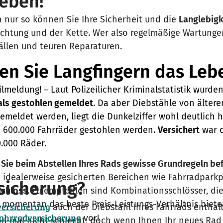
Leben!
 nur so können Sie Ihre Sicherheit und die
Langlebigk
uchtung und der Kette. Wer also regelmäßige Wartung
fällen und teuren Reparaturen.
n Sie Langfingern das Leb
ilmeldung! – Laut Polizeilicher Kriminalstatistik wurde
als gestohlen gemeldet
. Da aber Diebstähle von ältere
gemeldet werden, liegt die Dunkelziffer wohl deutlich 
d 600.000 Fahrräder gestohlen werden.
Versichert
war d
0.000 Räder.
 Sie beim Abstellen Ihres Rads gewisse Grundregeln be
nd idealerweise gesicherten Bereichen wie Fahrradpark
sicherung?
schloss
. Zu empfehlen sind Kombinationsschlösser, d
 momentan das beste Preis-Leistungs-Verhältnis bieten
ersicherung
auch der Diebstahl Ihres Fahrrads enthalt
ahrradversicherung
vor!
on mal nicht schlecht, doch wenn Ihnen Ihr neues Rad li