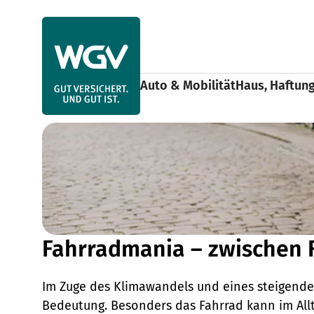
Use arrow keys to navigate items within this section.
Auto & Mobilität
Haus, Haftun
Ratgeber
Fahrradmania
Home
Fahrradmania – zwischen 
Im Zuge des Klimawandels und eines steigend
Bedeutung. Besonders das Fahrrad kann im Allt