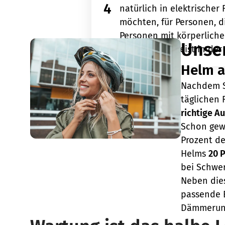
4
natürlich in elektrischer
möchten, für Personen, d
Personen mit körperlich
Unser
E-Bikes sind meist in de
Helm a
Nachdem Si
täglichen 
richtige A
Schon gewu
Prozent de
Helms
20 
bei Schwe
Neben di
passende B
Dämmerun