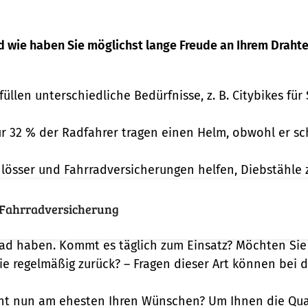
d wie haben Sie möglichst lange Freude an Ihrem Drahtes
llen unterschiedliche Bedürfnisse, z. B. Citybikes für
ur 32 % der Radfahrer tragen einen Helm, obwohl er s
lösser und Fahrradversicherungen helfen, Diebstähle 
ie Qual …
Fahrradversicherung
stürmen, sollten Sie überlegen, welche
konkreten Bedü
rrad haben. Kommt es täglich zum Einsatz? Möchten Sie
ie regelmäßig zurück? – Fragen dieser Art können bei 
icht nun am ehesten Ihren Wünschen? Um Ihnen die Qua