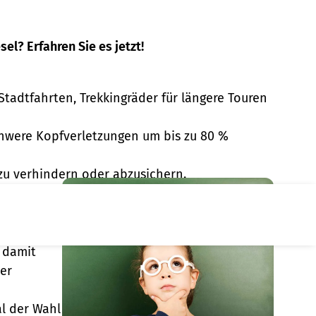
el? Erfahren Sie es jetzt!
 Stadtfahrten, Trekkingräder für längere Touren
chwere Kopfverletzungen um bis zu 80 %
zu verhindern oder abzusichern.
rfnisse
 damit
der
l der Wahl