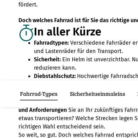
fördert.
Doch welches Fahrrad ist für Sie das richtige un
In aller Kürze
Fahrradtypen:
Verschiedene Fahrräder erfü
und Lastenräder für den Transport.
Sicherheit:
Ein Helm ist unverzichtbar. N
reduzieren kann.
Diebstahlschutz:
Hochwertige Fahrradsch
Wer die Wahl hat, hat d
Fahrrad-Typen
Sicherheitseinmaleins
Bevor Sie nun in das nächste Fahrradgeschäft 
und Anforderungen
Sie an Ihr zukünftiges Fah
etwas transportieren? Welche Strecken legen S
richtigen Wahl entscheidend sein.
So weit, so gut. Doch welches Fahrrad entspr