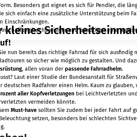
 Form. Besonders gut eignet es sich für Pendler, die lä
ie sich einfach eine zusätzliche Unterstützung beim 
en Einschränkungen.
 kleines Sicherheitseinmal
r Anschaffung hochpreisiger und benötigen eine regelm
uf!
e nun bereits das richtige Fahrrad für sich ausfindig
Radtouren so sicher wie möglich zu gestalten. Und dazu 
usrüstung
, allen voran der
passende Fahrradhelm
.
sst? Laut einer Studie der Bundesanstalt für Straße
r deutschen Radfahrer einen Helm. Kaum zu glauben, 
Prozent aller Kopfverletzungen
bei Leichtverletzten un
rverletzten vermeiden könnte.
esem
Must-have
sollten Sie zudem bei jeder Fahrt auf g
eleuchtung setzen, besonders bei schlechten Sichtver
g.