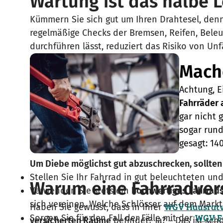
Wartung ist das halbe 
Kümmern Sie sich gut um Ihren Drahtesel, denn
regelmäßige Checks der Bremsen, Reifen, Bele
durchführen lässt, reduziert das Risiko von Un
Mache
Achtung, E
Fahrräder 
gar nicht 
sogar run
gesagt: 14
Um Diebe möglichst gut abzuschrecken, sollten
Stellen Sie Ihr Fahrrad in gut beleuchteten u
Warum eine Fahrradver
Verwenden Sie stets ein
hochwertiges Fahrrad
sich vereinen. Welche Schlösser auf dem Markt
WGV Hausratv
Haben Sie gewusst, dass in Ihrer
WGV F
Sorgen Sie für den Fall der Fälle mit der
versicherten Räume
befindet? Ja? – Das ist sch