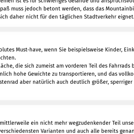
emen ist es für schwieriges Gelände und anspruchsvolle
spaß muss jedoch betont werden, dass das Mountainbi
 sich daher nicht für den täglichen Stadtverkehr eignet
solutes Must-have, wenn Sie beispielsweise Kinder, Ei
öchten.
läche, die sich zumeist am vorderen Teil des Fahrrads b
unlich hohe Gewichte zu transportieren, und das voll
stenrad aber natürlich auch deutlich größer, sperriger
d mittlerweile ein nicht mehr wegzudenkender Teil unse
 verschiedensten Varianten und auch alle bereits gena