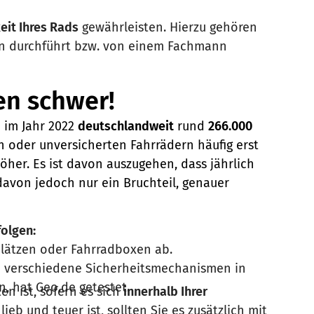
eit Ihres Rads
gewährleisten. Hierzu gehören
en durchführt bzw. von einem Fachmann
en schwer!
n im Jahr 2022
deutschlandweit
rund
266.000
n oder unversicherten Fahrrädern häufig erst
höher. Es ist davon auszugehen, dass jährlich
avon jedoch nur ein Bruchteil, genauer
folgen:
plätzen oder Fahrradboxen ab.
ie verschiedene Sicherheitsmechanismen in
, hat Geo.de getestet.
en ist, sofern es sich
innerhalb Ihrer
eb und teuer ist, sollten Sie es zusätzlich mit