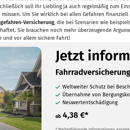
hließlich soll Ihr Liebling ja auch regelmäßig zum Ei
n müssen. Um Sie wirklich bei allen Gefahren finanziel
lgefahren-Versicherung
, die bei Szenarien wie beispi
n haftet. Sie brauchen noch mehr überzeugende Argumen
 und vor allem sichere Fahrt!
Jetzt inform
Fahrradversicherun
Weltweiter Schutz bei Besc
Übernahme von Bergungsko
Neuwertentschädigung
4,38 €*
ab
* Weiterführende Informationen anseh