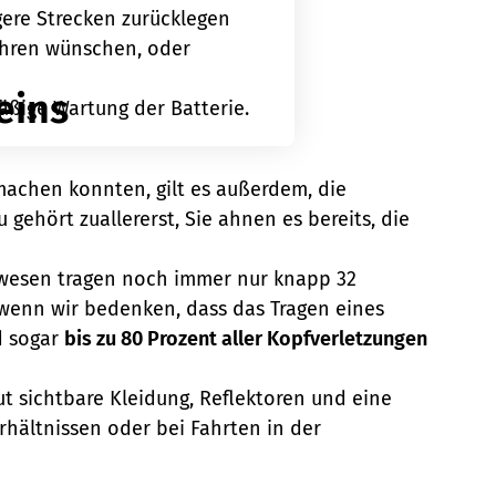
ngere Strecken zurücklegen
Fahren wünschen, oder
eins
äßige Wartung der Batterie.
 machen konnten, gilt es außerdem, die
gehört zuallererst, Sie ahnen es bereits, die
nwesen tragen noch immer nur knapp 32
wenn wir bedenken, dass das Tragen eines
d sogar
bis zu 80 Prozent aller Kopfverletzungen
ut sichtbare Kleidung, Reflektoren und eine
hältnissen oder bei Fahrten in der