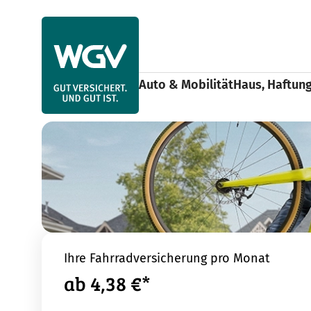
Use arrow keys to navigate items within this section.
Auto & Mobilität
Haus, Haftun
Auto & Mobilität
Fahrzeuge
Fahrrad
Home
Ihre Fahrradversicherung pro Monat
ab 4,38 €*