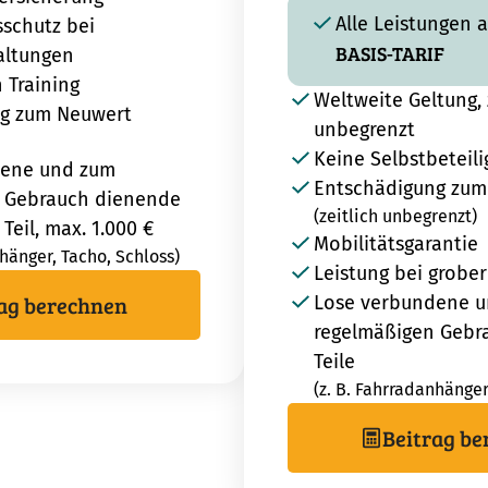
Alle Leistungen 
sschutz bei
BASIS-TARIF
altungen
h Training
Weltweite Geltung, 
g zum Neuwert
unbegrenzt
Keine Selbstbeteil
dene und zum
Entschädigung zum
 Gebrauch dienende
(zeitlich unbegrenzt)
 Teil, max. 1.000 €
Mobilitätsgarantie
nhänger, Tacho, Schloss)
Leistung bei grober
ag berechnen
Lose verbundene 
regelmäßigen Gebr
Teile
(z. B. Fahrradanhänger
Beitrag b