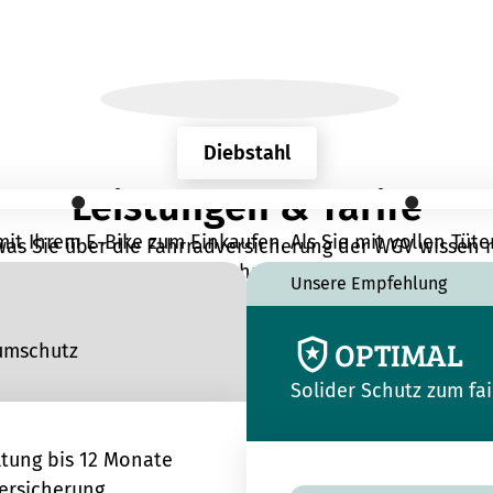
Diebstahl
Diebstahl
Leistungen & Tarife
it Ihrem E-Bike zum Einkaufen. Als Sie mit vollen Tüte
 was Sie über die Fahrradversicherung der WGV wissen
ist Ihr Fahrrad weg.
Unsere Empfehlung
OPTIMAL
umschutz
Solider Schutz zum fai
ltung bis 12 Monate
Versicherung