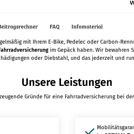
Beitragsrechner
FAQ
Infomaterial
pricht für eine Fahrradvers
egelmäßig mit Ihrem E-Bike, Pedelec oder Carbon-Renn
ahrradversicherung
im Gepäck haben. Wir bewahren Si
hädigungen oder Diebstahl, und das jederzeit und ru
Unsere Leistungen
zeugende Gründe für eine Fahrradversicherung bei de
Mobilitätsgara