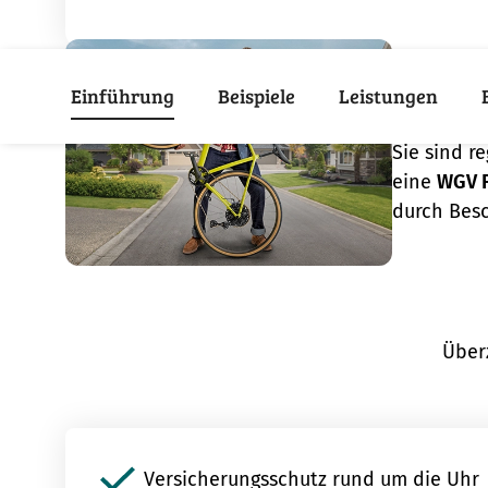
Einführung
Beispiele
Leistungen
Das s
Sie sind r
eine
WGV F
durch Besc
Über
Versicherungsschutz rund um die Uhr