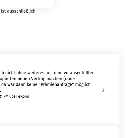
ist ausschließlich
ich nicht ohne weiteres aus dem vorausgefüllten
Top!
kopierten neuen Vertrag machen (ohne
8/7/2
, da war dann keine "Prämienanfrage" möglich
.
21 PM
über
eKomi