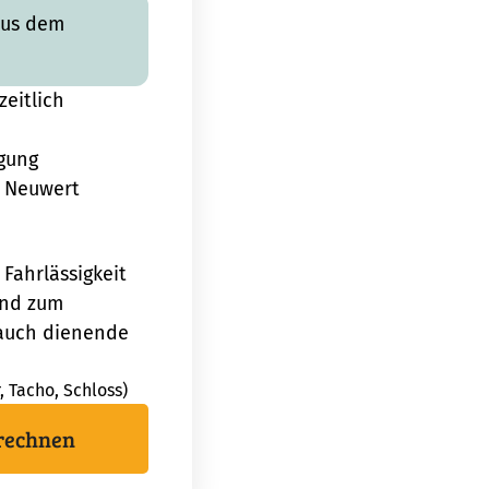
aus dem
zeitlich
igung
 Neuwert
 Fahrlässigkeit
und zum
auch dienende
, Tacho, Schloss)
erechnen