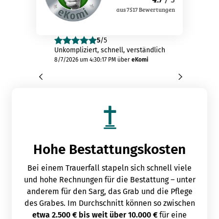
aus
7517
Bewertungen
5
/5
4
/
Unkompliziert, schnell, verständlich
Leider konnte
dem vorausgef
8/7/2026 um 4:30:17 PM
über
eKomi
kopierten ne
Verkehrschutz
"Prämienanfr
endete...
8/7/2026 um 3:5
Hohe Bestattungskosten
Bei einem Trauerfall stapeln sich schnell viele
und hohe Rechnungen für die Bestattung – unter
anderem für den Sarg, das Grab und die Pflege
des Grabes. Im Durchschnitt können so zwischen
etwa 2.500 € bis weit über 10.000 €
für eine