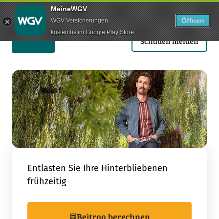
Use arrow keys to navigate items within this section.
MeineWGV
Öffnen
WGV Versicherungen
Suche
Anmelden
Menü
kostenlos im Google Play Store
Schaden melden
Gesundheit & Vorsorge
Vorsorge
Sterbegeld
Home
Entlasten Sie Ihre Hinterbliebenen
frühzeitig
Beitrag berechnen