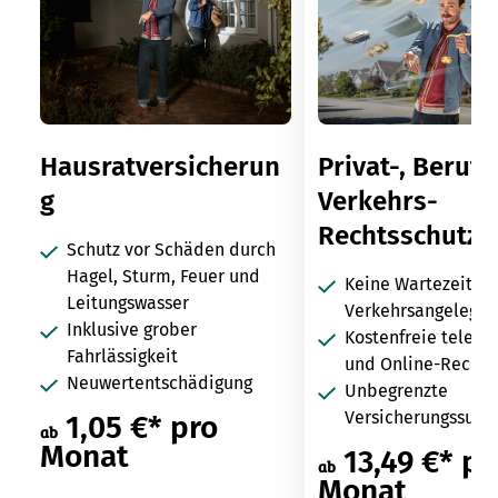
Hausratversicherun
Privat-, Berufs
g
Verkehrs-
Rechtsschutz
Schutz vor Schäden durch
Hagel, Sturm, Feuer und
Keine Wartezeit in
Leitungswasser
Verkehrsangelegen
Inklusive grober
Kostenfreie telefo
Fahrlässigkeit
und Online-Rechts
Neuwertentschädigung
Unbegrenzte
Versicherungssum
1,05 €* pro
ab
Monat
13,49 €* pr
ab
Monat