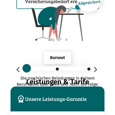
Versicherungsbedarf ermitteln
Abgesichert
Burnout
Burnout
Die psychischen Belastungen in deinem
Leistungen & Tarife
Beruf waren über Jahre sehr hoch. Die Folge:
erst Burnout, dann Berufsunfähigkeit.
Unsere Leistungs-Garantie