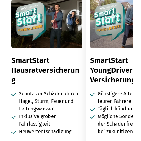
SmartStart
SmartStart
Hausratversicherun
YoungDriver-
g
Versicherung
Schutz vor Schäden durch
Günstigere Alterna
Hagel, Sturm, Feuer und
teuren Fahrereinsc
Leitungswasser
Täglich kündbar
Inklusive grober
Mögliche Sonderei
Fahrlässigkeit
der Schadenfreihei
Neuwertentschädigung
bei zukünftigem Kf