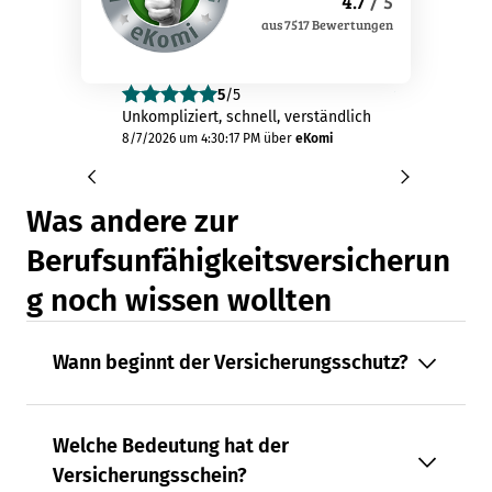
4.7
/ 5
aus
7517
Bewertungen
5
/5
4
/
Unkompliziert, schnell, verständlich
Leider konnte
dem vorausgef
8/7/2026 um 4:30:17 PM
über
eKomi
kopierten ne
Verkehrschutz
"Prämienanfr
Was andere zur
endete...
8/7/2026 um 3:5
Berufsunfähigkeitsversicherun
g noch wissen wollten
Wann beginnt der Versicherungsschutz?
Welche Bedeutung hat der
Versicherungsschein?