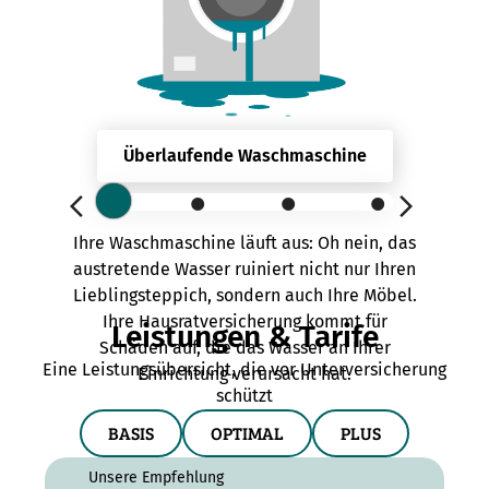
Überlaufende Waschmaschine
Überlaufende Waschmaschine
Ihre Waschmaschine läuft aus: Oh nein, das
austretende Wasser ruiniert nicht nur Ihren
Lieblingsteppich, sondern auch Ihre Möbel.
Ihre Hausratversicherung kommt für
Leistungen & Tarife
Schäden auf, die das Wasser an Ihrer
Eine Leistungsübersicht, die vor Unterversicherung
Einrichtung verursacht hat.
schützt
BASIS
OPTIMAL
PLUS
Unsere Empfehlung