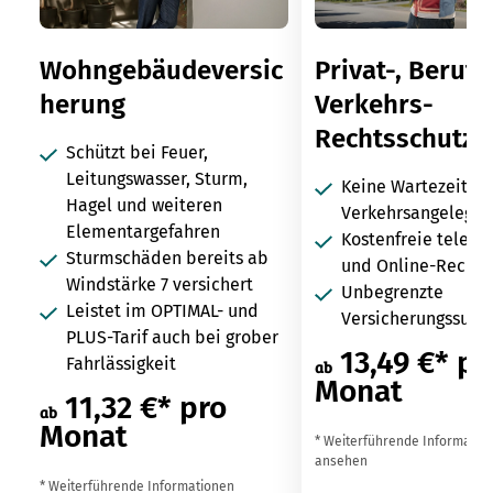
Wohngebäudeversic
Privat-, Berufs
herung
Verkehrs-
Rechtsschutz
Schützt bei Feuer,
Leitungswasser, Sturm,
Keine Wartezeit in
Hagel und weiteren
Verkehrsangelegen
Elementargefahren
Kostenfreie telefo
Sturmschäden bereits ab
und Online-Rechts
Windstärke 7 versichert
Unbegrenzte
Leistet im OPTIMAL- und
Versicherungssum
PLUS-Tarif auch bei grober
13,49 €* pr
Fahrlässigkeit
ab
Monat
11,32 €* pro
ab
Monat
* Weiterführende Informatio
ansehen
* Weiterführende Informationen