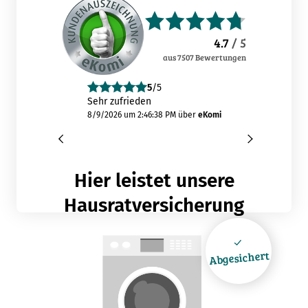
4.7
/ 5
aus
7507
Bewertungen
5
/5
Sehr zufrieden
Unkompli
8/9/2026 um 2:46:38 PM
über
eKomi
8/9/2026 u
Hier leistet unsere
Hausratversicherung
Abgesichert