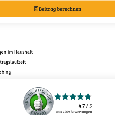
Beitrag berechnen
igen im Haushalt
ragslaufzeit
bbing
4.7
/ 5
aus
7509
Bewertungen