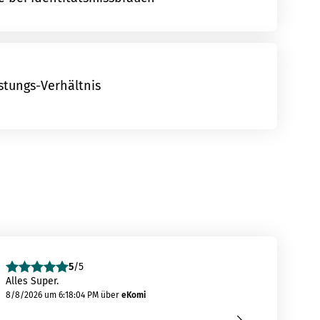
istungs-Verhältnis
5
/5
Alles Super.
Alles
8/8/2026 um 6:18:04 PM
über
eKomi
8/8/2