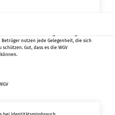
chtig ist
en Medien: Wir alle bewegen uns täglich in der
 Betrüger nutzen jede Gelegenheit, die sich
u schützen. Gut, dass es die WGV
n können.
 WGV
fe bei Identitätsmissbrauch