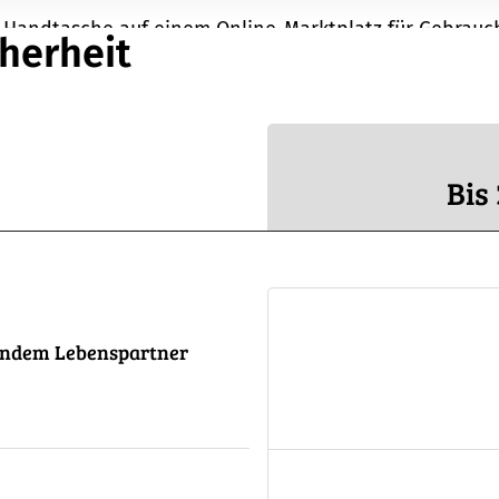
r-Handtasche auf einem Online-Marktplatz für Gebrauc
herheit
rwiesen. Doch auch nach einigen Wochen ist die Tasch
s Verkäufers ist ebenfalls unauffindbar. Mit der WG
das verlorene Geld schnell ersetzt.
Bis
bendem Lebenspartner