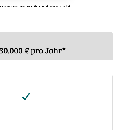
htwaren gekauft und das Geld
e noch immer nicht bei Ihnen
V Cyberversicherung wird Ihnen
 30.000 € pro Jahr*
Im Tarif enthalten4