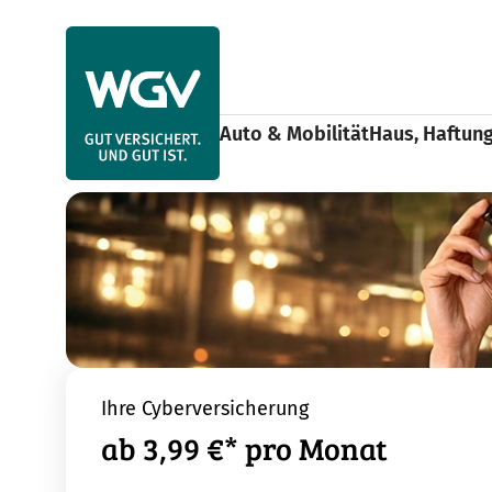
Use arrow keys to navigate items within this section.
Auto & Mobilität
Haus, Haftun
Reise, Freizeit & Tiere
Freizeit
Cyberve
Home
Ihre Cyberversicherung
ab 3,99 €* pro Monat