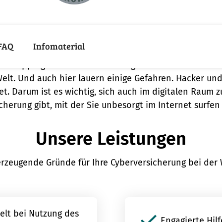
 eine Cyberversicherung wi
FAQ
Infomaterial
 Shopping über Internetbanking bis hin zu den sozial
Welt. Und auch hier lauern einige Gefahren. Hacker und
et. Darum ist es wichtig, sich auch im digitalen Raum z
cherung gibt, mit der Sie unbesorgt im Internet surfe
Unsere Leistungen
rzeugende Gründe für Ihre Cyberversicherung bei der
elt bei Nutzung des
Engagierte Hil