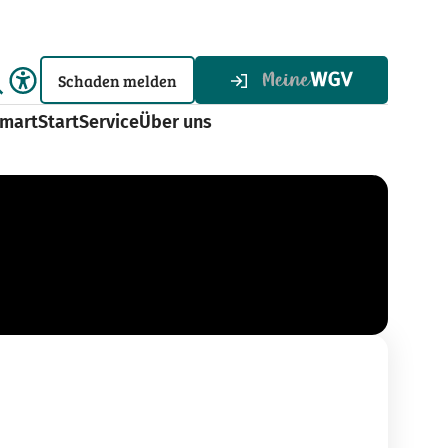
Schaden melden
martStart
Service
Über uns