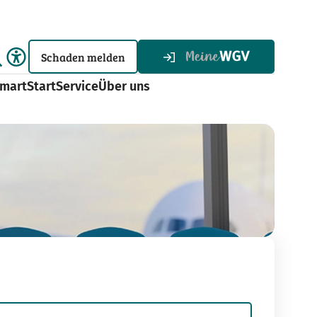
Schaden melden
martStart
Service
Über uns