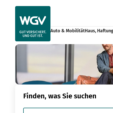
Use arrow keys to navigate items within this section.
Auto & Mobilität
Haus, Haftun
Reise, Freizeit & Tiere
Freizeit
Home
Finden, was Sie suchen