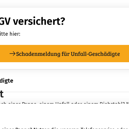
GV versichert?
tte hier:
Schadenmeldung für Unfall-Geschädigte
digte
t
nach einer Panne, einem Unfall oder einem Diebstahl? 