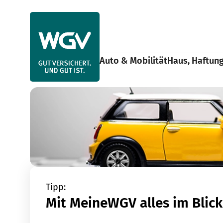
Use arrow keys to navigate items within this section.
Auto & Mobilität
Haus, Haftun
Schaden melden
Kfz
Home
Tipp:
Mit MeineWGV alles im Blick