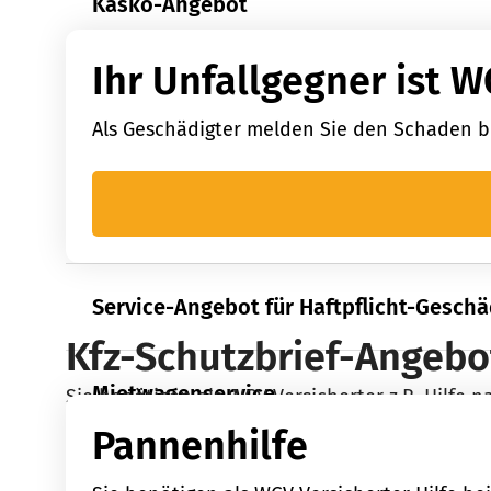
Kasko-Angebot
Ihr Unfallgegner ist W
Glas-Angebot
Als Geschädigter melden Sie den Schaden bi
Service-Angebot für Haftpflicht-Geschä
Kfz-Schutzbrief-Angebo
Mietwagenservice
Sie benötigen als WGV Versicherter z.B. Hilfe 
Pannenhilfe
Schutzbrief-Angebot