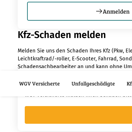
Anmelden
Kfz-Schaden melden
Melden Sie uns den Schaden Ihres Kfz (Pkw, 
Leichtkraftrad/-roller, E-Scooter, Fahrrad, So
Schadensachbearbeiter an und kann ohne Umweg
Schadenmeldung für 
WGV Versicherte
Unfallgeschädigte
Kf
WGV Versicherte melden ihren Schaden bitte