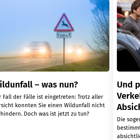
ildunfall – was nun?
Und pl
Verke
 Fall der Fälle ist eingetreten: Trotz aller
sicht konnten Sie einen Wildunfall nicht
Absic
hindern. Doch was ist jetzt zu tun?
Die soge
bestimmt
absichtl