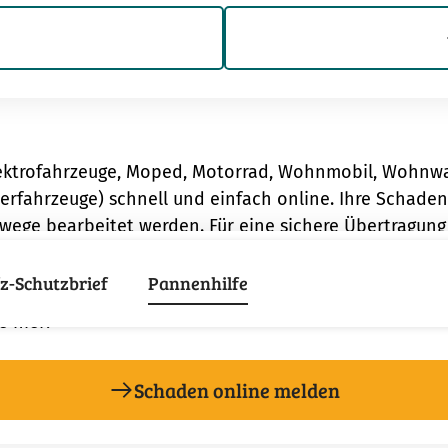
Elektrofahrzeuge, Moped, Motorrad, Wohnmobil, Wohnw
nderfahrzeuge) schnell und einfach online. Ihre Schad
e bearbeitet werden. Für eine sichere Übertragung I
WGV Versicherte
z-Schutzbrief
Pannenhilfe
 hier:
Schaden online melden