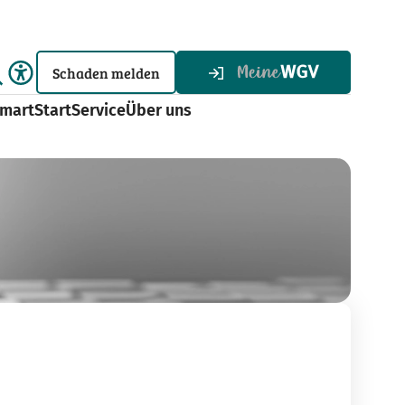
Schaden melden
martStart
Service
Über uns