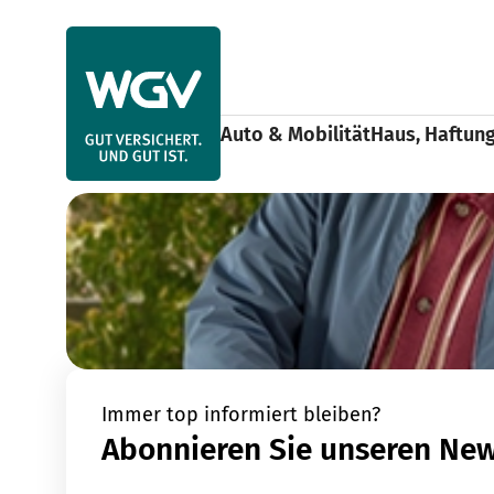
Use arrow keys to navigate items within this section.
Auto & Mobilität
Haus, Haftun
Ratgeber
Haftpflicht & Recht
Home
Immer top informiert bleiben?
Abonnieren Sie unseren New