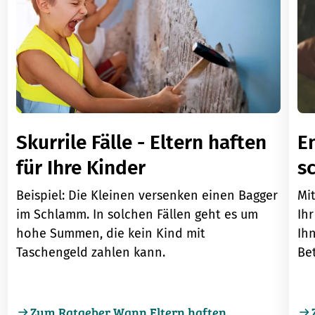
Skurrile Fälle - Eltern haften
En
für Ihre Kinder
s
Beispiel: Die Kleinen versenken einen Bagger
Mi
im Schlamm. In solchen Fällen geht es um
Ih
hohe Summen, die kein Kind mit
Ihn
Taschengeld zahlen kann.
Be
Zum Ratgeber Wann Eltern haften