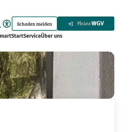
Schaden melden
martStart
Service
Über uns